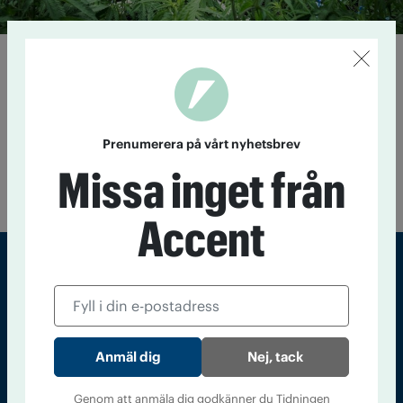
Fler unga hamnar i psykos på
grund av droger
14 april 2015
Antalet ungdomar mellan 15 och 24 år som
vårdats i psykiatrisk slutenvård kopplat till
Prenumerera på vårt nyhetsbrev
cannabisanvändning och blandmissbruk har mer än
fördubblats på tio år. Psykosfall har också ökat, enligt
Missa inget från
Socialstyrelsens siffror.
Accent
Sveriges största tidning om droger och nykterhet
Tidningen Accent, A4, Bondegatan 21, 116 33 Stockholm
Nej, tack
accent@iogt.se
Chefredaktör och ansvarig utgivare: Barbro Janson Lundkvist,
Genom att anmäla dig godkänner du Tidningen