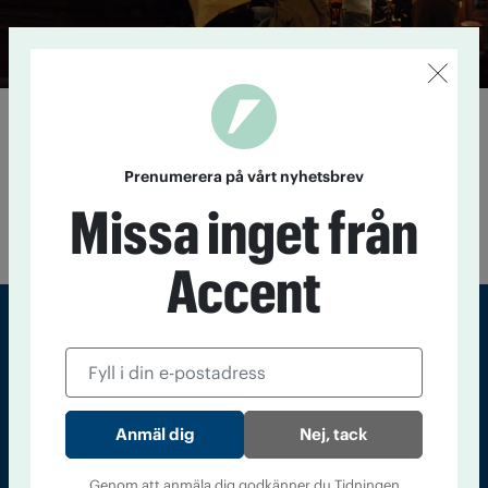
Färre våldsbrott med aktiv
lokal serveringspolitik
Prenumerera på vårt nyhetsbrev
21 augusti 2017
Färre våldsbrott och sjukhusinläggningar. Det
Missa inget från
är resultatet av en mer aktiv serveringspolitik. Det visar en
engelsk studie.
Accent
Sveriges största tidning om droger och nykterhet
Tidningen Accent, A4, Bondegatan 21, 116 33 Stockholm
Nej, tack
accent@iogt.se
Chefredaktör och ansvarig utgivare: Barbro Janson Lundkvist,
Genom att anmäla dig godkänner du Tidningen