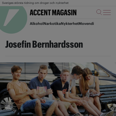
Sveriges största tidning om droger och nykterhet
Alkohol
Narkotika
Nykterhet
Movendi
Josefin Bernhardsson