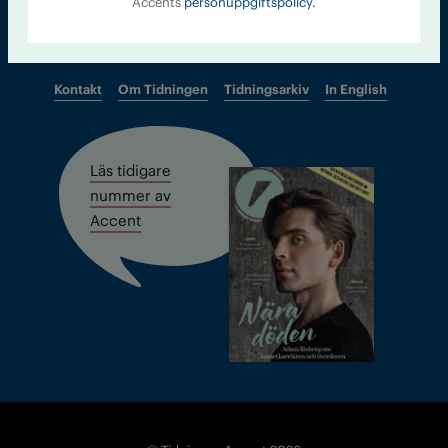
Accents
personuppgiftspolicy.
Kontakt
Om Tidningen
Tidningsarkiv
In English
Läs tidigare
nummer av
Accent