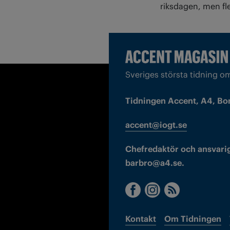
riksdagen, men fl
Sveriges största tidning o
Tidningen Accent, A4, Bo
accent@iogt.se
Chefredaktör och ansvarig
barbro@a4.se.
Kontakt
Om Tidningen