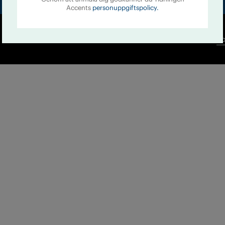
Accents
personuppgiftspolicy.
Co