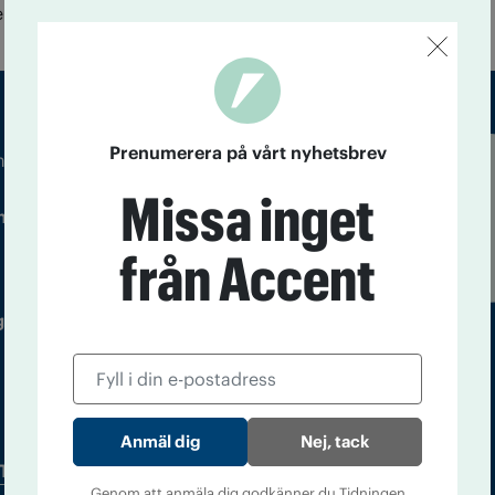
era ungdomsförbund är inne på samma linje.
Prenumerera på vårt nyhetsbrev
m droger och nykterhet
Läs tidigare
Missa inget
ndegatan 21, 116 33 Stockholm
nummer av
Accent
från Accent
 utgivare: Barbro Janson Lundkvist,
Nej, tack
Tidningsarkiv
In English
Genom att anmäla dig godkänner du Tidningen