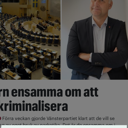
rn ensamma om att
vkriminalisera
9
Förra veckan gjorde Vänsterpartiet klart att de vill se
ing av eget bruk av narkotika. Det är de ensamma om i