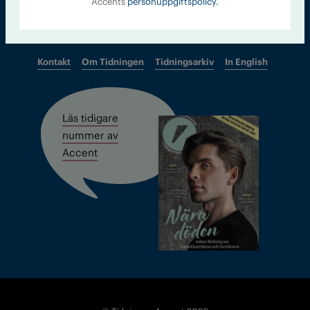
Accents
personuppgiftspolicy.
Kontakt
Om Tidningen
Tidningsarkiv
In English
Läs tidigare
nummer av
Accent