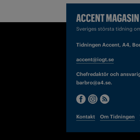
Sveriges största tidning o
Tidningen Accent, A4, Bo
accent@iogt.se
Chefredaktör och ansvarig
barbro@a4.se.
Kontakt
Om Tidningen