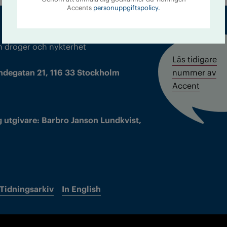
Accents
personuppgiftspolicy.
m droger och nykterhet
Läs tidigare
ndegatan 21, 116 33 Stockholm
nummer av
Accent
 utgivare: Barbro Janson Lundkvist,
Tidningsarkiv
In English