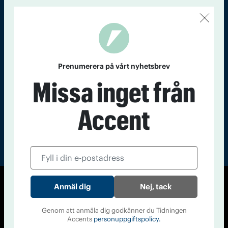
Kontakt
Om Tidningen
Tidningsarkiv
In English
Läs tidigare
nummer av
Prenumerera på vårt nyhetsbrev
Accent
Missa inget från
Accent
Nej, tack
© Tidningen Accent 2026
Cookiepolicy
Personuppgiftspolicy
Genom att anmäla dig godkänner du Tidningen
Accents
personuppgiftspolicy.