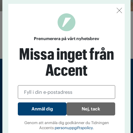
Kör hellre människor till vård än
bötfäller
9 september 2022
Polisen i Skåne är positiv till såväl
Prenumerera på vårt nyhetsbrev
sprutbyte, laro som naloxon.
Missa inget från
Accent
Sveriges största tidning om droger och nykterhet
Tidningen Accent, A4, Bondegatan 21, 116 33 Stockholm
accent@iogt.se
Nej, tack
Chefredaktör och ansvarig utgivare: Barbro Janson Lundkvist,
barbro@a4.se.
Genom att anmäla dig godkänner du Tidningen
Accents
personuppgiftspolicy.