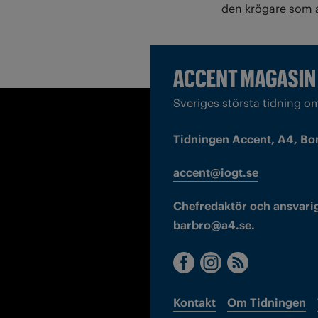
den krögare som a
Sveriges största tidning o
Tidningen Accent, A4, Bo
accent@iogt.se
Chefredaktör och ansvarig
barbro@a4.se.
Kontakt
Om Tidningen