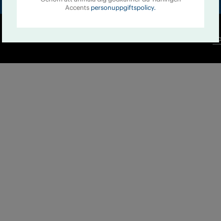
Accents
personuppgiftspolicy.
Co