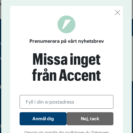
nmält en alkoholhandläggare för jäv.
Prenumerera på vårt nyhetsbrev
m droger och nykterhet
Läs tidigare
Missa inget
ndegatan 21, 116 33 Stockholm
nummer av
Accent
från Accent
 utgivare: Barbro Janson Lundkvist,
Nej, tack
Tidningsarkiv
In English
Genom att anmäla dig godkänner du Tidningen