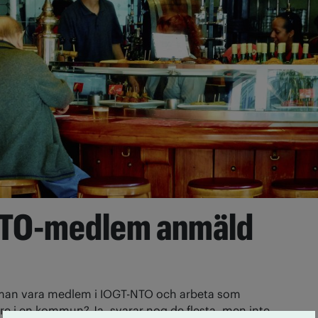
TO-medlem anmäld
man vara medlem i IOGT-NTO och arbeta som
e i en kommun? Ja, svarar nog de flesta, men inte