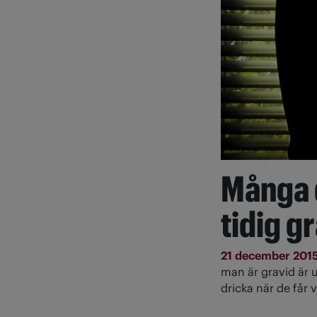
Många 
tidig g
21 december 201
man är gravid är 
dricka när de får v