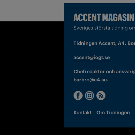
Sveriges största tidning o
Tidningen Accent, A4, Bo
accent@iogt.se
Chefredaktör och ansvarig
barbro@a4.se.
Kontakt
Om Tidningen