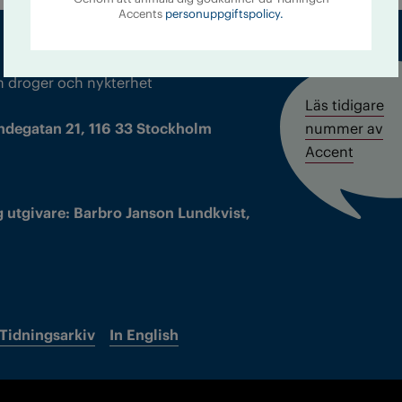
Accents
personuppgiftspolicy.
m droger och nykterhet
Läs tidigare
ndegatan 21, 116 33 Stockholm
nummer av
Accent
 utgivare: Barbro Janson Lundkvist,
Tidningsarkiv
In English