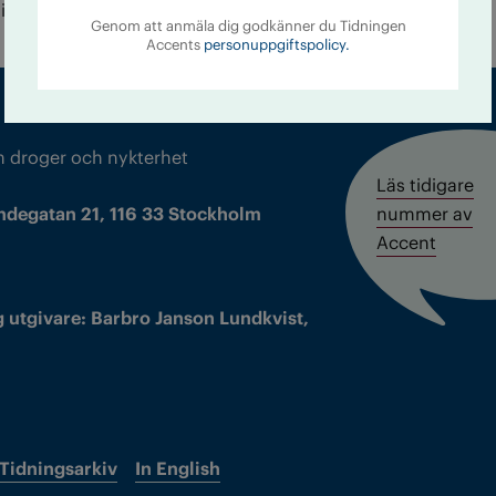
issnöje.
Genom att anmäla dig godkänner du Tidningen
Accents
personuppgiftspolicy.
m droger och nykterhet
Läs tidigare
ndegatan 21, 116 33 Stockholm
nummer av
Accent
 utgivare: Barbro Janson Lundkvist,
Tidningsarkiv
In English