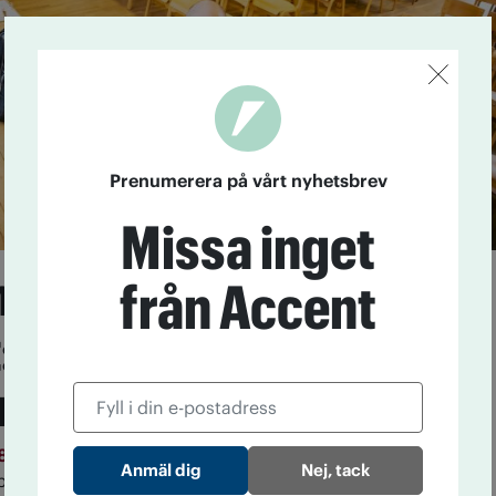
Prenumerera på vårt nyhetsbrev
Missa inget
mot förslag på 7
från Accent
:
ner oss överkörda"
18
IOGT-NTO:s förbundsstyrelse har nu lagt fram ett
Nej, tack
bundets distrikt ska delas upp i framtiden. Förslaget