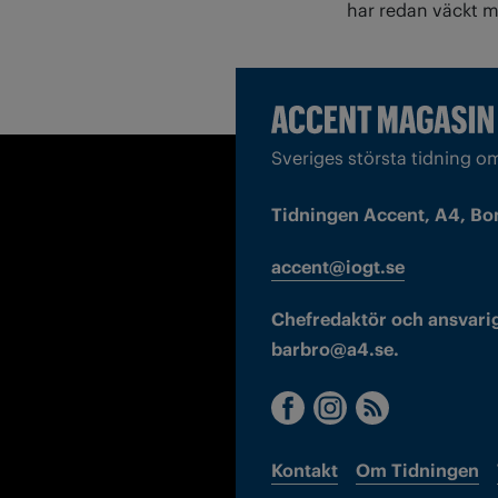
har redan väckt m
Sveriges största tidning o
Tidningen Accent, A4, Bo
accent@iogt.se
Chefredaktör och ansvarig
barbro@a4.se.
Kontakt
Om Tidningen