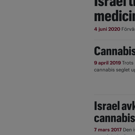
Israel t
medici
4 juni 2020
Förvän
Cannabis 
9 april 2019
Trots
cannabis seglet up
Israel av
cannabis 
7 mars 2017
Den i