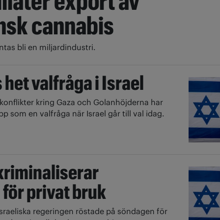
illåter export av
nsk cannabis
tas bli en miljardindustri.
het valfråga i Israel
 konflikter kring Gaza och Golanhöjderna har
p som en valfråga när Israel går till val idag.
kriminaliserar
för privat bruk
sraeliska regeringen röstade på söndagen för