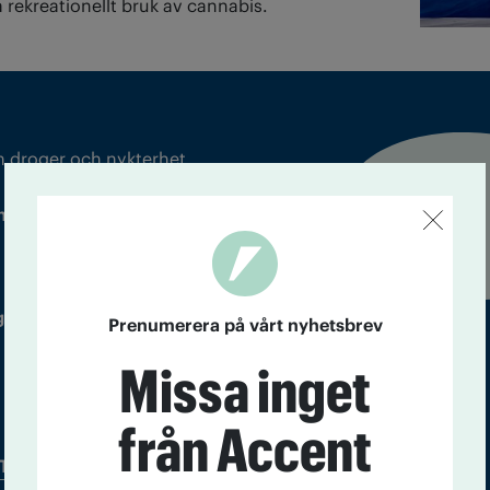
a rekreationellt bruk av cannabis.
m droger och nykterhet
Läs tidigare
ndegatan 21, 116 33 Stockholm
nummer av
Accent
 utgivare: Barbro Janson Lundkvist,
Prenumerera på vårt nyhetsbrev
Missa inget
från Accent
Tidningsarkiv
In English