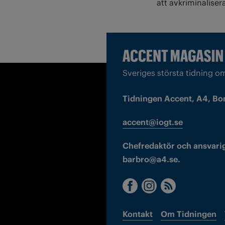
att avkriminaliser
Sveriges största tidning o
Tidningen Accent, A4, Bo
accent@iogt.se
Chefredaktör och ansvarig
barbro@a4.se.
Kontakt
Om Tidningen