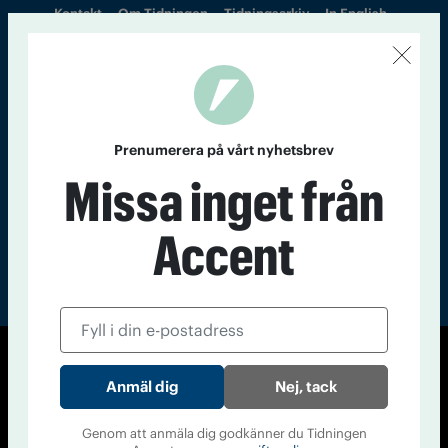
Kontakt
Om Tidningen
Tidningsarkiv
In English
Läs tidigare
nummer av
Accent
Prenumerera på vårt nyhetsbrev
Missa inget från
Accent
© Tidningen Accent 2026
Nej, tack
Cookiepolicy
Personuppgiftspolicy
Genom att anmäla dig godkänner du Tidningen