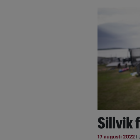
Sillvik 
17 augusti 2022
I