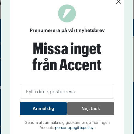
ik betyder sommar."
Prenumerera på vårt nyhetsbrev
Missa inget
m droger och nykterhet
Läs tidigare
från Accent
ndegatan 21, 116 33 Stockholm
nummer av
Accent
 utgivare: Barbro Janson Lundkvist,
Nej, tack
Genom att anmäla dig godkänner du Tidningen
Tidningsarkiv
In English
Accents
personuppgiftspolicy.