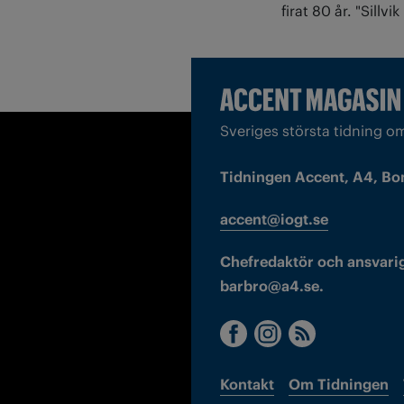
firat 80 år. "Sillv
Sveriges största tidning o
Tidningen Accent, A4, Bo
accent@iogt.se
Chefredaktör och ansvarig
barbro@a4.se.
Kontakt
Om Tidningen