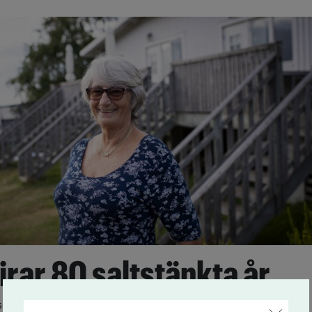
firar 80 saltstänkta år
 sommar har IOGT-NTO:s sommarhem på Hisingen