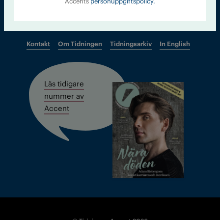
Accents
personuppgiftspolicy.
Kontakt
Om Tidningen
Tidningsarkiv
In English
Läs tidigare
nummer av
Accent