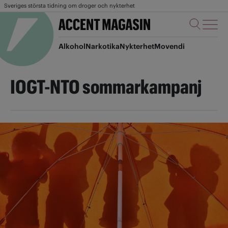
Sveriges största tidning om droger och nykterhet
Alkohol
Narkotika
Nykterhet
Movendi
IOGT-NTO sommarkampanj