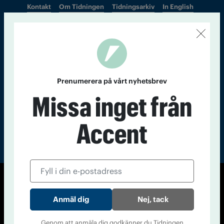
Kontakt
Om Tidningen
Tidningsarkiv
In English
Läs tidigare
nummer av
Accent
Prenumerera på vårt nyhetsbrev
Missa inget från
Accent
© Tidningen Accent 2026
Nej, tack
Cookiepolicy
Personuppgiftspolicy
Genom att anmäla dig godkänner du Tidningen