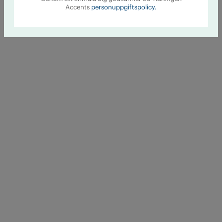
Accents
personuppgiftspolicy.