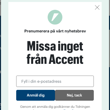
ang i fortsättningen."
Prenumerera på vårt nyhetsbrev
m droger och nykterhet
Missa inget
Läs tidigare
ndegatan 21, 116 33 Stockholm
nummer av
från Accent
Accent
 utgivare: Barbro Janson Lundkvist,
Nej, tack
Tidningsarkiv
In English
Genom att anmäla dig godkänner du Tidningen