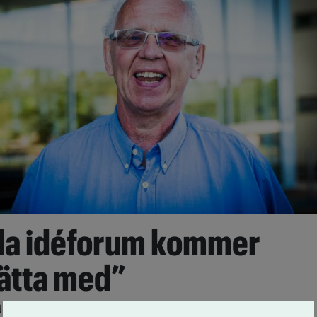
ala idéforum kommer
sätta med”
distriktet tror vi att det främst kommer att vara