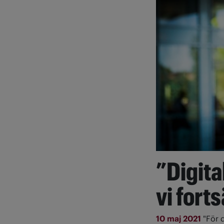
”Digit
vi fort
10 maj 2021
"För 