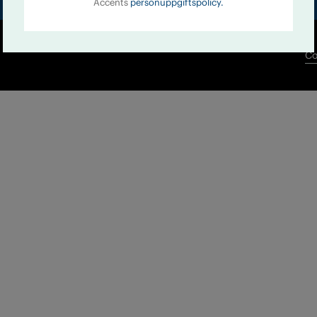
Accents
personuppgiftspolicy.
Co