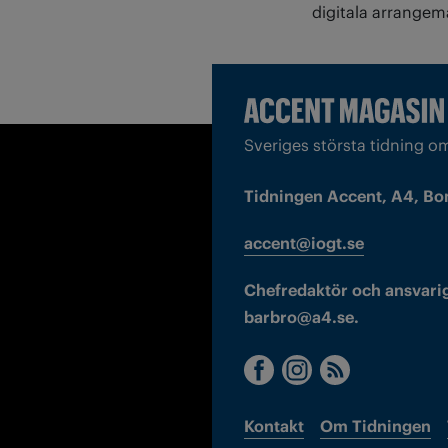
digitala arrangem
Sveriges största tidning o
Tidningen Accent, A4, Bo
accent@iogt.se
Chefredaktör och ansvarig
barbro@a4.se.
Kontakt
Om Tidningen