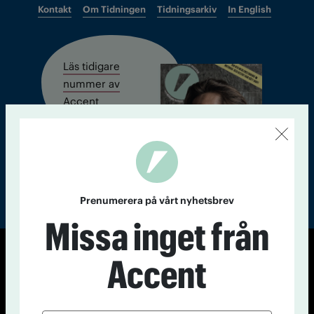
Kontakt
Om Tidningen
Tidningsarkiv
In English
Läs tidigare
nummer av
Accent
Prenumerera på vårt nyhetsbrev
Missa inget från
Accent
© Tidningen Accent 2026
Cookiepolicy
Personuppgiftspolicy