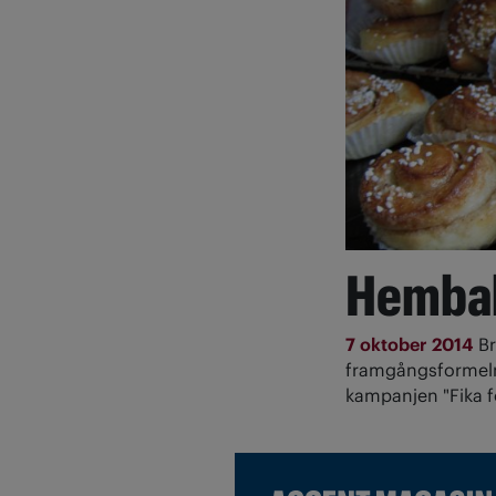
Hembak
7 oktober 2014
B
framgångsformeln 
kampanjen "Fika fö