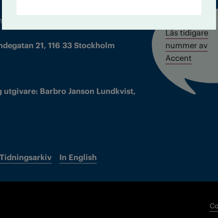
m droger och nykterhet
Läs tidigare
ndegatan 21, 116 33 Stockholm
nummer av
Accent
 utgivare: Barbro Janson Lundkvist,
Tidningsarkiv
In English
Co