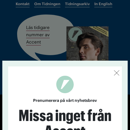
Kontakt
Om Tidningen
Tidningsarkiv
In English
Läs tidigare
nummer av
Accent
Prenumerera på vårt nyhetsbrev
Missa inget från
© Tidningen Accent 2026
Cookiepolicy
Personuppgiftspolicy