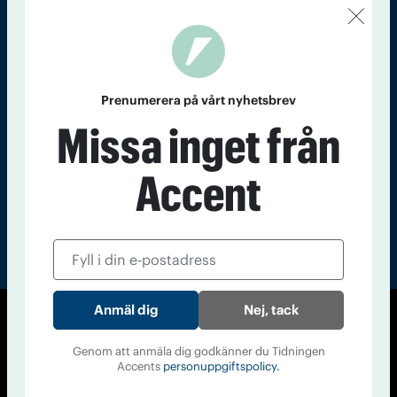
Kontakt
Om Tidningen
Tidningsarkiv
In English
Läs tidigare
Prenumerera på vårt nyhetsbrev
nummer av
Missa inget från
Accent
Accent
Nej, tack
© Tidningen Accent 2026
Genom att anmäla dig godkänner du Tidningen
Cookiepolicy
Personuppgiftspolicy
Accents
personuppgiftspolicy.