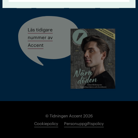
Kontakt
Om Tidningen
Tidningsarkiv
In English
Läs tidigare
nummer av
Accent
© Tidningen Accent 2026
Cookiepolicy
Personuppgiftspolicy