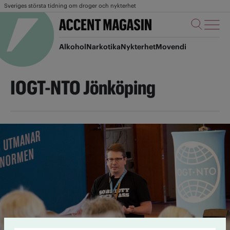
Sveriges största tidning om droger och nykterhet
Alkohol
Narkotika
Nykterhet
Movendi
IOGT-NTO Jönköping