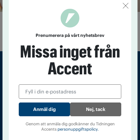
”Hjälp oss att hitta guldkornen”
21 september 2020
Nu startar arbetet med att ta fram en ny
Prenumerera på vårt nyhetsbrev
förbundsstyrelse i IOGT-NTO.
Missa inget från
Accent
Sveriges största tidning om droger och nykterhet
Tidningen Accent, A4, Bondegatan 21, 116 33 Stockholm
accent@iogt.se
Chefredaktör och ansvarig utgivare: Barbro Janson Lundkvist,
Nej, tack
barbro@a4.se.
Genom att anmäla dig godkänner du Tidningen
Accents
personuppgiftspolicy.