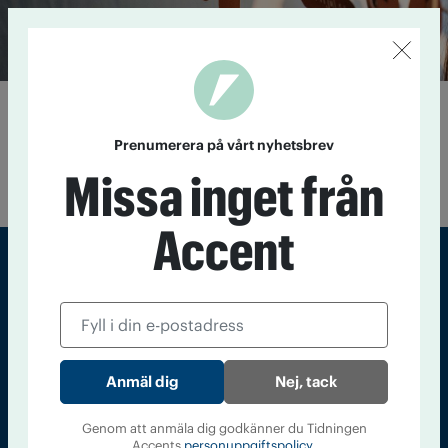
Vit jul-kul i hela landet
2 december 2019
Nu år årets Vit jul-kampanj i full gång.
Prenumerera på vårt nyhetsbrev
Aktiviteter arrangeras över hela landet, och som som vill ta
Missa inget från
ställning för en Vit jul är välkomna att skriva under.
Accent
Sveriges största tidning om droger och nykterhet
Tidningen Accent, A4, Bondegatan 21, 116 33 Stockholm
accent@iogt.se
Nej, tack
Chefredaktör och ansvarig utgivare: Barbro Janson Lundkvist,
barbro@a4.se.
Genom att anmäla dig godkänner du Tidningen
Accents
personuppgiftspolicy.