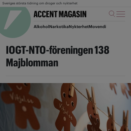
Sveriges största tidning om droger och nykterhet
Alkohol
Narkotika
Nykterhet
Movendi
IOGT-NTO-föreningen 138
Majblomman