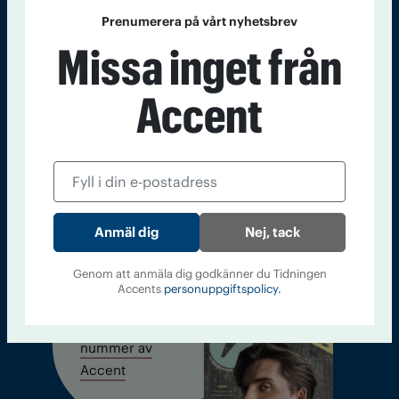
Prenumerera på vårt nyhetsbrev
Missa inget från
Sveriges största tidning om droger och nykterhet
Tidningen Accent, A4, Bondegatan 21, 116 33 Stockholm
Accent
accent@iogt.se
Chefredaktör och ansvarig utgivare: Barbro Janson Lundkvist,
barbro@a4.se.
Nej, tack
Kontakt
Om Tidningen
Tidningsarkiv
In English
Genom att anmäla dig godkänner du Tidningen
Accents
personuppgiftspolicy.
Läs tidigare
nummer av
Accent