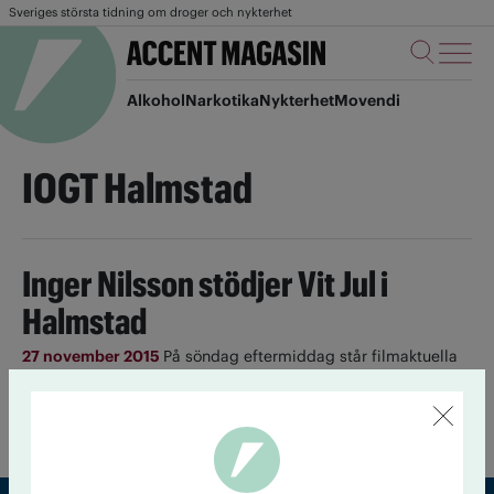
Sveriges största tidning om droger och nykterhet
Alkohol
Narkotika
Nykterhet
Movendi
IOGT Halmstad
Inger Nilsson stödjer Vit Jul i
Halmstad
27 november 2015
På söndag eftermiddag står filmaktuella
skådespelerskan Inger Nilsson – mest känd som Pippi, men
nu i en roll i nya filmen ”Efterskalv” – på stora torget i
Halmstad för att stödja IOGT-NTO:s kampanj Vit Jul.