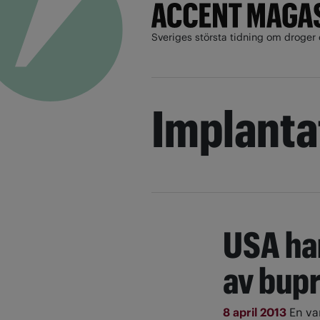
Sveriges största tidning om droger 
Implanta
USA ha
av bupr
8 april 2013
En va