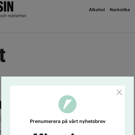
Alkohol
Narkotika
och nykterhet
t
r godkänt implantat
enorfin
Prenumerera på vårt nyhetsbrev
riant av buprenorfin, probufin, har godkänts av