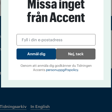
Missa inget
 and Drug Adminitration (FDA).
från Accent
m droger och nykterhet
Läs tidigare
ndegatan 21, 116 33 Stockholm
nummer av
Nej, tack
Accent
Genom att anmäla dig godkänner du Tidningen
Accents
personuppgiftspolicy.
 utgivare: Barbro Janson Lundkvist,
Tidningsarkiv
In English