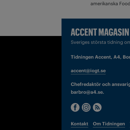
amerikanska Food
Sveriges största tidning o
Tidningen Accent, A4, Bo
accent@iogt.se
Chefredaktör och ansvarig
barbro@a4.se.
Kontakt
Om Tidningen