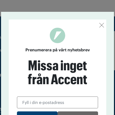
m droger och nykterhet
Läs tidigare
Prenumerera på vårt nyhetsbrev
ndegatan 21, 116 33 Stockholm
nummer av
Accent
Missa inget
från Accent
 utgivare: Barbro Janson Lundkvist,
Tidningsarkiv
In English