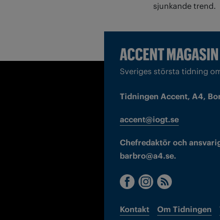
sjunkande trend.
Sveriges största tidning o
Tidningen Accent, A4, Bo
accent@iogt.se
Chefredaktör och ansvarig
barbro@a4.se.
Kontakt
Om Tidningen