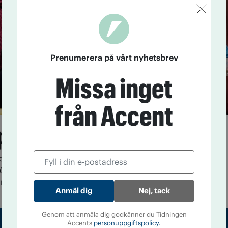
Prenumerera på vårt nyhetsbrev
Missa inget
från Accent
pinnen förs vidare
bjöd IOGT-NTO:s förening i halländska Göstorp in till
lgrötsfest. I sörmländska Nyköping startade Kvinnors
med tjejträffar med chips och fika.
Nej, tack
Genom att anmäla dig godkänner du Tidningen
Accents
personuppgiftspolicy.