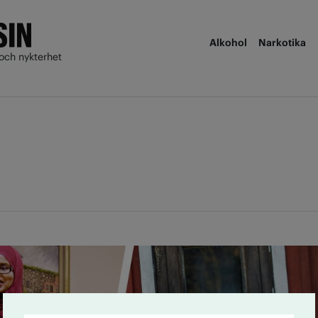
Alkohol
Narkotika
och nykterhet