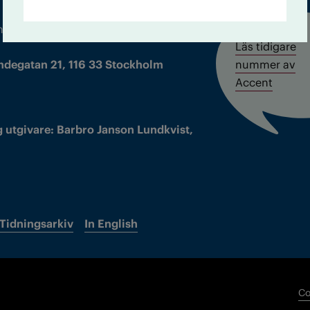
m droger och nykterhet
Läs tidigare
ndegatan 21, 116 33 Stockholm
nummer av
Accent
 utgivare: Barbro Janson Lundkvist,
Tidningsarkiv
In English
Co