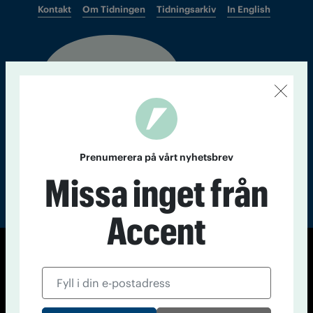
Kontakt
Om Tidningen
Tidningsarkiv
In English
Läs tidigare
nummer av
Accent
Prenumerera på vårt nyhetsbrev
Missa inget från
Accent
© Tidningen Accent 2026
Cookiepolicy
Personuppgiftspolicy