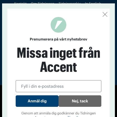
Kontakt
Om Tidningen
Tidningsarkiv
In English
Läs tidigare
nummer av
Accent
Prenumerera på vårt nyhetsbrev
Missa inget från
Accent
© Tidningen Accent 2026
Nej, tack
Cookiepolicy
Personuppgiftspolicy
Genom att anmäla dig godkänner du Tidningen