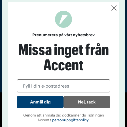
Kontakt
Om Tidningen
Tidningsarkiv
In English
Läs tidigare
nummer av
Prenumerera på vårt nyhetsbrev
Accent
Missa inget från
Accent
Nej, tack
© Tidningen Accent 2026
Cookiepolicy
Personuppgiftspolicy
Genom att anmäla dig godkänner du Tidningen
Accents
personuppgiftspolicy.