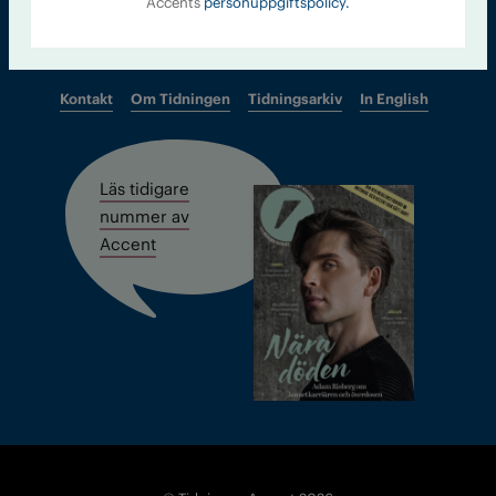
Accents
personuppgiftspolicy.
Kontakt
Om Tidningen
Tidningsarkiv
In English
Läs tidigare
nummer av
Accent