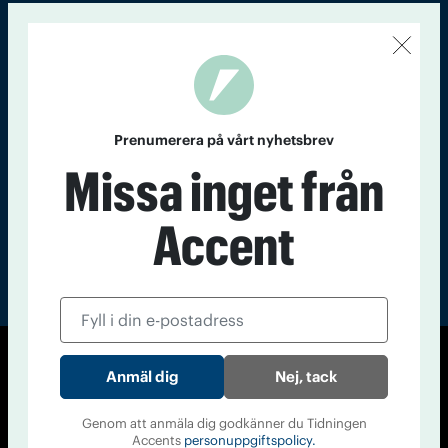
Kontakt
Om Tidningen
Tidningsarkiv
In English
Läs tidigare
nummer av
Prenumerera på vårt nyhetsbrev
Accent
Missa inget från
Accent
© Tidningen Accent 2026
Nej, tack
Cookiepolicy
Personuppgiftspolicy
Genom att anmäla dig godkänner du Tidningen
Accents
personuppgiftspolicy.