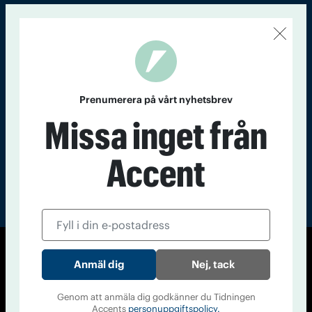
Kontakt
Om Tidningen
Tidningsarkiv
In English
Läs tidigare
nummer av
Prenumerera på vårt nyhetsbrev
Accent
Missa inget från
Accent
© Tidningen Accent 2026
Nej, tack
Cookiepolicy
Personuppgiftspolicy
Genom att anmäla dig godkänner du Tidningen
Accents
personuppgiftspolicy.