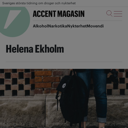
Sveriges största tidning om droger och nykterhet
Alkohol
Narkotika
Nykterhet
Movendi
Helena Ekholm