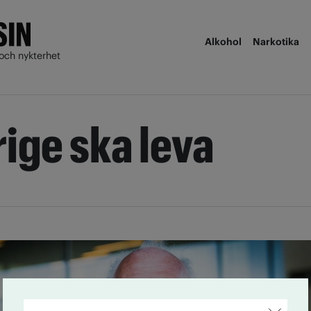
Alkohol
Narkotika
och nykterhet
ige ska leva