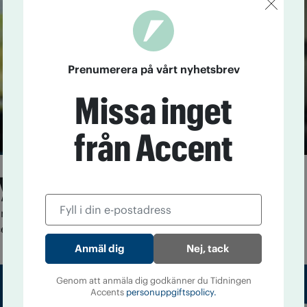
Prenumerera på vårt nyhetsbrev
Missa inget
från Accent
by är rena Drömme(n)
bete över generations- och föreningsgränserna är
ept.
Nej, tack
Genom att anmäla dig godkänner du Tidningen
Accents
personuppgiftspolicy.