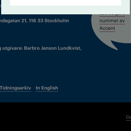
m droger och nykterhet
Läs tidigare
ndegatan 21, 116 33 Stockholm
nummer av
Accent
 utgivare: Barbro Janson Lundkvist,
Tidningsarkiv
In English
Co