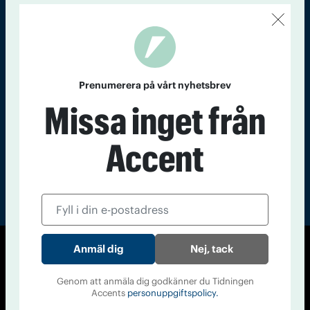
Kontakt
Om Tidningen
Tidningsarkiv
In English
Läs tidigare
nummer av
Prenumerera på vårt nyhetsbrev
Accent
Missa inget från
Accent
Nej, tack
© Tidningen Accent 2026
Cookiepolicy
Personuppgiftspolicy
Genom att anmäla dig godkänner du Tidningen
Accents
personuppgiftspolicy.