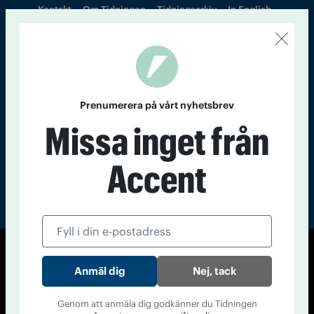
Kontakt
Om Tidningen
Tidningsarkiv
In English
Läs tidigare
nummer av
Accent
Prenumerera på vårt nyhetsbrev
Missa inget från
Accent
© Tidningen Accent 2026
Nej, tack
Cookiepolicy
Personuppgiftspolicy
Genom att anmäla dig godkänner du Tidningen