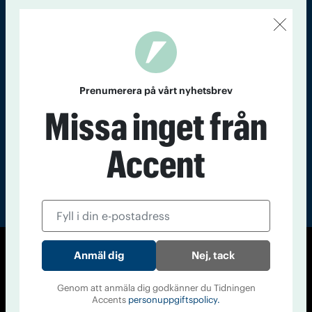
Kontakt
Om Tidningen
Tidningsarkiv
In English
Läs tidigare
nummer av
Prenumerera på vårt nyhetsbrev
Accent
Missa inget från
Accent
Nej, tack
© Tidningen Accent 2026
Cookiepolicy
Personuppgiftspolicy
Genom att anmäla dig godkänner du Tidningen
Accents
personuppgiftspolicy.