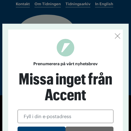
Kontakt
Om Tidningen
Tidningsarkiv
In English
Läs tidigare
nummer av
Accent
Prenumerera på vårt nyhetsbrev
Missa inget från
Accent
© Tidningen Accent 2026
Cookiepolicy
Personuppgiftspolicy