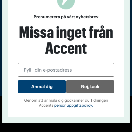
Kontakt
Om Tidningen
Tidningsarkiv
In English
Prenumerera på vårt nyhetsbrev
Missa inget från
Läs tidigare
nummer av
Accent
Accent
Nej, tack
Genom att anmäla dig godkänner du Tidningen
Accents
personuppgiftspolicy.
© Tidningen Accent 2026
Cookiepolicy
Personuppgiftspolicy