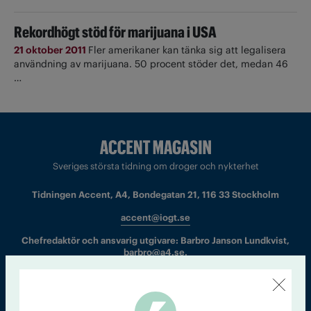
Rekordhögt stöd för marijuana i USA
21 oktober 2011
Fler amerikaner kan tänka sig att legalisera
användning av marijuana. 50 procent stöder det, medan 46
…
Sveriges största tidning om droger och nykterhet
Tidningen Accent, A4, Bondegatan 21, 116 33 Stockholm
accent@iogt.se
Chefredaktör och ansvarig utgivare: Barbro Janson Lundkvist,
barbro@a4.se.