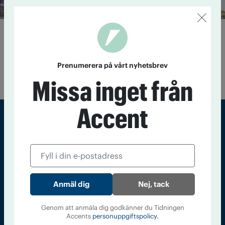
Hotellägaren som väljer bort
alkohol
17 september 2021
Sten Danielsson tog steget och slutade
Prenumerera på vårt nyhetsbrev
servera alkohol på sitt hotell. Ett beslut han är nöjd med.
Missa inget från
Accent
Sveriges största tidning om droger och nykterhet
Tidningen Accent, A4, Bondegatan 21, 116 33 Stockholm
accent@iogt.se
Nej, tack
Chefredaktör och ansvarig utgivare: Barbro Janson Lundkvist,
barbro@a4.se.
Genom att anmäla dig godkänner du Tidningen
Accents
personuppgiftspolicy.