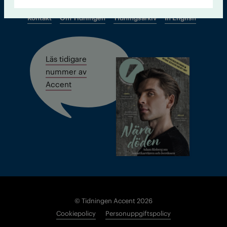
Kontakt
Om Tidningen
Tidningsarkiv
In English
Läs tidigare
nummer av
Accent
© Tidningen Accent 2026
Cookiepolicy
Personuppgiftspolicy