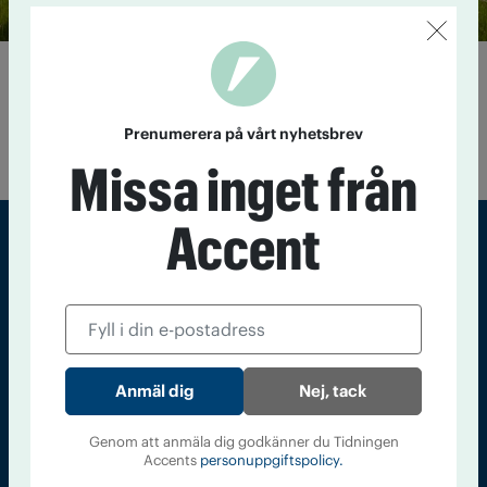
”Hästarna är min medicin”
6 oktober 2021
Emelie Nilsson levde med misshandel och
medberoende. Idag föreläser hon om att kunna hitta en
Prenumerera på vårt nyhetsbrev
ljusstrimma när allt är nattsvart.
Missa inget från
Accent
Sveriges största tidning om droger och nykterhet
Tidningen Accent, A4, Bondegatan 21, 116 33 Stockholm
accent@iogt.se
Nej, tack
Chefredaktör och ansvarig utgivare: Barbro Janson Lundkvist,
barbro@a4.se.
Genom att anmäla dig godkänner du Tidningen
Accents
personuppgiftspolicy.