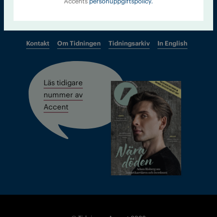
Accents
personuppgiftspolicy.
Kontakt
Om Tidningen
Tidningsarkiv
In English
Läs tidigare
nummer av
Accent