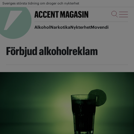
Sveriges största tidning om droger och nykterhet
Alkohol
Narkotika
Nykterhet
Movendi
Förbjud alkoholreklam