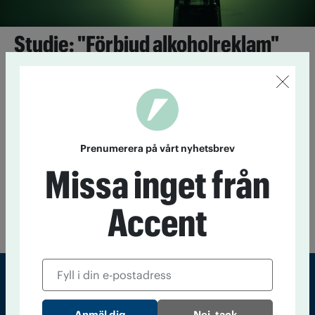
Studie: "Förbjud alkoholreklam"
22 maj 2019
Ett totalförbud för alkoholreklam är nödvändigt
för folkhälsan, enligt en belgisk studie.
Etiopien stoppar all alkoholreklam –
vill främja ett mer hälsosamt leverne
Prenumerera på vårt nyhetsbrev
26 april 2019
Etiopien tar nu krafttag mot alkoholannonser.
Missa inget från
Landets hälsovårdsministerium har meddelat att de kommer
att förbjuda all reklam för alkoholhaltiga drycker och detta är
bara det senaste i en rad åtgärder för att förbättra hälsan i
Accent
landet.
Sveriges största tidning om droger och nykterhet
Nej, tack