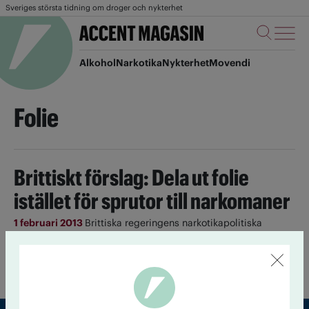
Sveriges största tidning om droger och nykterhet
Alkohol
Narkotika
Nykterhet
Movendi
Folie
Brittiskt förslag: Dela ut folie
istället för sprutor till narkomaner
1 februari 2013
Brittiska regeringens narkotikapolitiska
rådgivare vill att det ska bli tillåtet att dela ut aluminiumfolie
till injektionsmissbrukare för att få dem att röka drogen
istället.