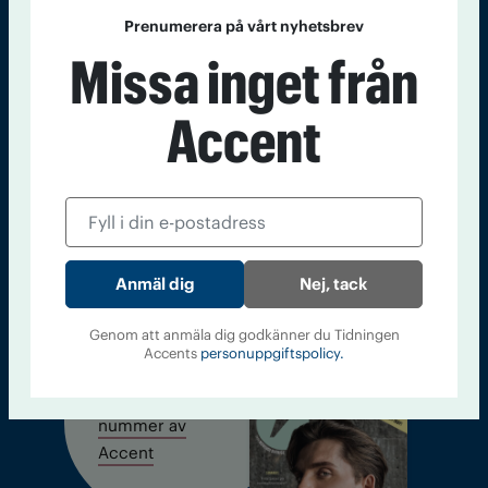
Prenumerera på vårt nyhetsbrev
Missa inget från
Sveriges största tidning om droger och nykterhet
Tidningen Accent, A4, Bondegatan 21, 116 33 Stockholm
Accent
accent@iogt.se
Chefredaktör och ansvarig utgivare: Barbro Janson Lundkvist,
barbro@a4.se.
Nej, tack
Kontakt
Om Tidningen
Tidningsarkiv
In English
Genom att anmäla dig godkänner du Tidningen
Accents
personuppgiftspolicy.
Läs tidigare
nummer av
Accent