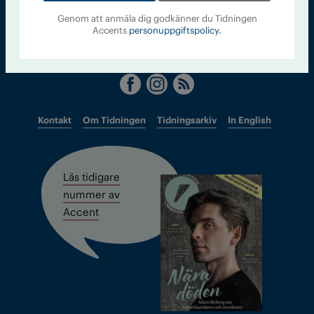
accent@iogt.se
Genom att anmäla dig godkänner du Tidningen
Accents
personuppgiftspolicy.
Chefredaktör och ansvarig utgivare: Barbro Janson Lundkvist,
barbro@a4.se.
Kontakt
Om Tidningen
Tidningsarkiv
In English
Läs tidigare
nummer av
Accent