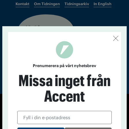
Kontakt
Om Tidningen
Tidningsarkiv
In English
Läs tidigare
nummer av
Accent
Prenumerera på vårt nyhetsbrev
Missa inget från
Accent
© Tidningen Accent 2026
Cookiepolicy
Personuppgiftspolicy