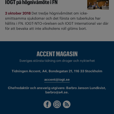
IOGT på högnivåmöte i FN
2 oktober 2018
Det tredje högnivåmötet om icke-
smittsamma sjukdomar och det första om tuberkulos har
hållits i FN. IOGT-NTO-rörelsen och IOGT International var där
för att bevaka att inte alkoholens roll glöms bort.
Sveriges största tidning om droger och nykterhet
Tidningen Accent, A4, Bondegatan 21, 116 33 Stockholm
accent@iogt.se
Chefredaktör och ansvarig utgivare: Barbro Janson Lundkvist,
barbro@a4.se.