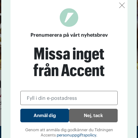
Prenumerera på vårt nyhetsbrev
Missa inget
från Accent
na på flaska
14
Nu säljs marijuana även i dryckesform i USA. ”Det
 dricka än röka en joint”, säger skaparen av den THC-
”Legal”.
Nej, tack
Genom att anmäla dig godkänner du Tidningen
Accents
personuppgiftspolicy.