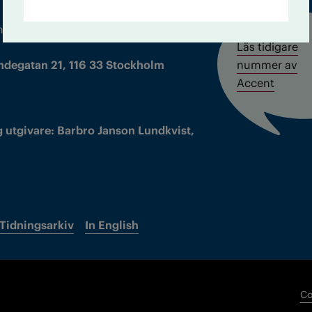
m droger och nykterhet
Läs tidigare
ndegatan 21, 116 33 Stockholm
nummer av
Accent
 utgivare: Barbro Janson Lundkvist,
Tidningsarkiv
In English
Co