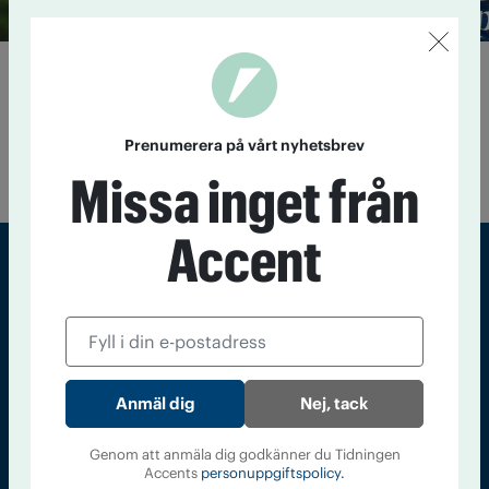
Läsning från året som gått
19 december 2018
Under 2018 har Accent fortsatta att
bevaka drogområdet och samlat berättelser om missbruk och
Prenumerera på vårt nyhetsbrev
nykterhet. Här är ett axplock att läsa under helgernas
ledighet.
Missa inget från
Accent
Sveriges största tidning om droger och nykterhet
Tidningen Accent, A4, Bondegatan 21, 116 33 Stockholm
accent@iogt.se
Nej, tack
Chefredaktör och ansvarig utgivare: Barbro Janson Lundkvist,
barbro@a4.se.
Genom att anmäla dig godkänner du Tidningen
Accents
personuppgiftspolicy.