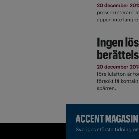
20 december 20
pressekreterare 
appen inte längre
Ingen lö
berättel
20 december 20
före julafton är 
försökt få kontak
spärren.
Sveriges största tidning o