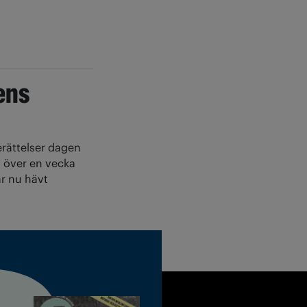
ens
rättelser dagen
n över en vecka
r nu hävt